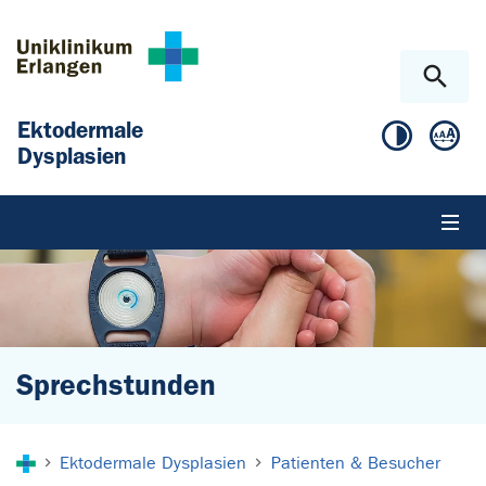
Zum Hauptinhalt springen
Skip to page footer
Ektodermale
Dysplasien
Sprechstunden
Sie sind hier:
Ektodermale Dysplasien
Patienten & Besucher